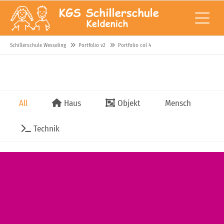
Schillerschule Wesseling
Portfolio v2
Portfolio col 4
All
Haus
Objekt
Mensch
Technik