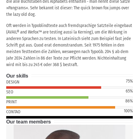
die alle Buchstaben des Alphabets enthalten - man nennt diese Sätze
»Pangrams«. Sehr bekannt ist dieser: The quick brown fox jumps over
the lazy old dog.
Oft werden in Typoblindtexte auch fremdsprachige Satzteile eingebaut
(AVAIL® and Wefox™ are testing aussi la Kerning), um die Wirkung in
anderen Sprachen zu testen. In Lateinisch sieht zum Beispiel fast jede
Schrift gut aus. Quod erat demonstrandum. Seit 1975 fehlen in den
meisten Testtexten die Zahlen, weswegen nach TypoGb. 204 § ab dem
Jahr 2034 Zahlen in 86 der Texte zur Pflicht werden. Nichteinhaltung
wird mit bis zu 245 € oder 368 $ bestraft.
Our skills
75%
DESIGN
65%
SEO
86%
PRINT
100%
CONTAO
Our team members