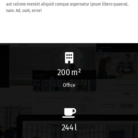
aut ratione eveniet aliquid cumque aspernatur ipsum libero quaerat,
nam. Ad, sunt, error!
200
m²
Office
264
l