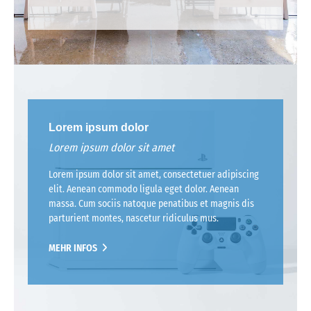
Lorem ipsum dolor
Lorem ipsum dolor sit amet
Lorem ipsum dolor sit amet, consectetuer adipiscing
elit. Aenean commodo ligula eget dolor. Aenean
massa. Cum sociis natoque penatibus et magnis dis
parturient montes, nascetur ridiculus mus.
MEHR INFOS