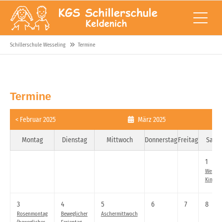
Schillerschule Wesseling
Termine
Termine
< Februar 2025
März 2025
Montag
Dienstag
Mittwoch
Donnerstag
Freitag
Sams
1
Wesseli
Kinder
3
4
5
6
7
8
Rosenmontag
Beweglicher
Aschermittwoch