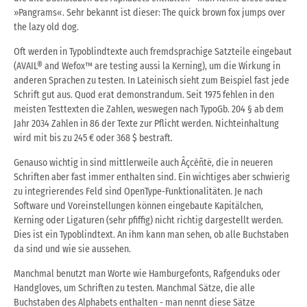
»Pangrams«. Sehr bekannt ist dieser: The quick brown fox jumps over
the lazy old dog.
Oft werden in Typoblindtexte auch fremdsprachige Satzteile eingebaut
(AVAIL® and Wefox™ are testing aussi la Kerning), um die Wirkung in
anderen Sprachen zu testen. In Lateinisch sieht zum Beispiel fast jede
Schrift gut aus. Quod erat demonstrandum. Seit 1975 fehlen in den
meisten Testtexten die Zahlen, weswegen nach TypoGb. 204 § ab dem
Jahr 2034 Zahlen in 86 der Texte zur Pflicht werden. Nichteinhaltung
wird mit bis zu 245 € oder 368 $ bestraft.
Genauso wichtig in sind mittlerweile auch Âçcèñtë, die in neueren
Schriften aber fast immer enthalten sind. Ein wichtiges aber schwierig
zu integrierendes Feld sind OpenType-Funktionalitäten. Je nach
Software und Voreinstellungen können eingebaute Kapitälchen,
Kerning oder Ligaturen (sehr pfiffig) nicht richtig dargestellt werden.
Dies ist ein Typoblindtext. An ihm kann man sehen, ob alle Buchstaben
da sind und wie sie aussehen.
Manchmal benutzt man Worte wie Hamburgefonts, Rafgenduks oder
Handgloves, um Schriften zu testen. Manchmal Sätze, die alle
Buchstaben des Alphabets enthalten - man nennt diese Sätze