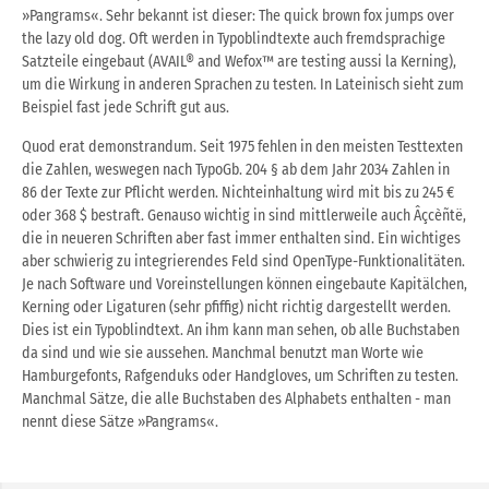
»Pangrams«. Sehr bekannt ist dieser: The quick brown fox jumps over
the lazy old dog. Oft werden in Typoblindtexte auch fremdsprachige
Satzteile eingebaut (AVAIL® and Wefox™ are testing aussi la Kerning),
um die Wirkung in anderen Sprachen zu testen. In Lateinisch sieht zum
Beispiel fast jede Schrift gut aus.
Quod erat demonstrandum. Seit 1975 fehlen in den meisten Testtexten
die Zahlen, weswegen nach TypoGb. 204 § ab dem Jahr 2034 Zahlen in
86 der Texte zur Pflicht werden. Nichteinhaltung wird mit bis zu 245 €
oder 368 $ bestraft. Genauso wichtig in sind mittlerweile auch Âçcèñtë,
die in neueren Schriften aber fast immer enthalten sind. Ein wichtiges
aber schwierig zu integrierendes Feld sind OpenType-Funktionalitäten.
Je nach Software und Voreinstellungen können eingebaute Kapitälchen,
Kerning oder Ligaturen (sehr pfiffig) nicht richtig dargestellt werden.
Dies ist ein Typoblindtext. An ihm kann man sehen, ob alle Buchstaben
da sind und wie sie aussehen. Manchmal benutzt man Worte wie
Hamburgefonts, Rafgenduks oder Handgloves, um Schriften zu testen.
Manchmal Sätze, die alle Buchstaben des Alphabets enthalten - man
nennt diese Sätze »Pangrams«.