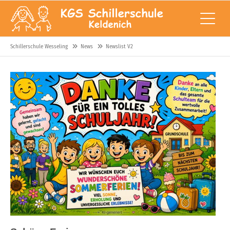
Schillerschule Wesseling
News
Newslist V2