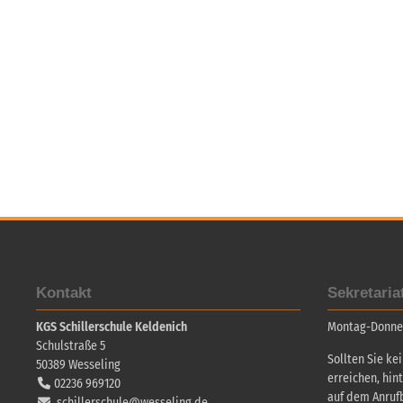
Kontakt
Sekretaria
KGS Schillerschule Keldenich
Montag-Donners
Schulstraße 5
Sollten Sie ke
50389
Wesseling
erreichen, hin
02236 969120
auf dem Anruf
schillerschule@wesseling.de