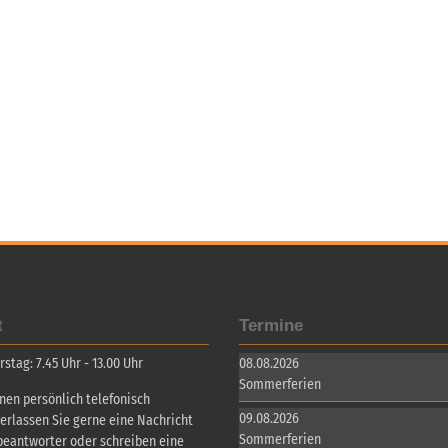
t
Termine
tag: 7.45 Uhr - 13.00 Uhr
08.08.2026
Sommerferien
inen persönlich telefonisch
09.08.2026
terlassen Sie gerne eine Nachricht
Sommerferien
beantworter oder schreiben eine