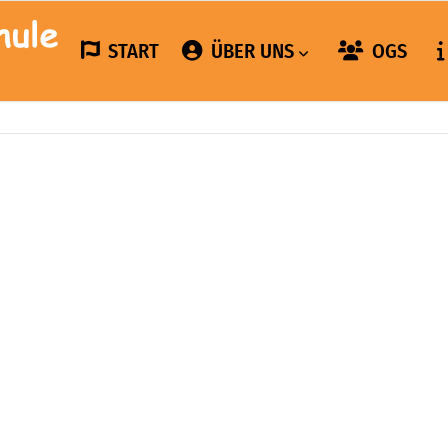
START
ÜBER UNS
OGS