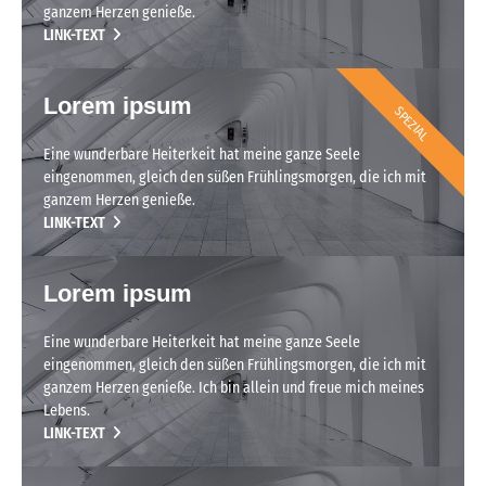
ganzem Herzen genieße.
LINK-TEXT
Lorem ipsum
SPEZIAL
Eine wunderbare Heiterkeit hat meine ganze Seele
eingenommen, gleich den süßen Frühlingsmorgen, die ich mit
ganzem Herzen genieße.
LINK-TEXT
Lorem ipsum
Eine wunderbare Heiterkeit hat meine ganze Seele
eingenommen, gleich den süßen Frühlingsmorgen, die ich mit
ganzem Herzen genieße. Ich bin allein und freue mich meines
Lebens.
LINK-TEXT