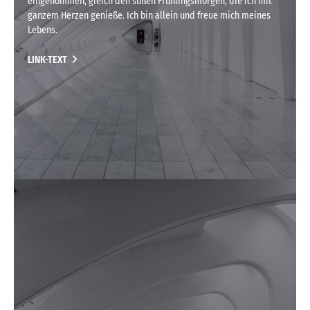
eingenommen, gleich den süßen Frühlingsmorgen, die ich mit
ganzem Herzen genieße. Ich bin allein und freue mich meines
Lebens.
LINK-TEXT