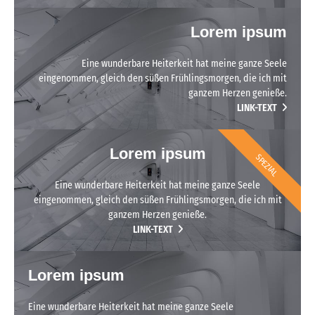
Lorem ipsum
Eine wunderbare Heiterkeit hat meine ganze Seele
eingenommen, gleich den süßen Frühlingsmorgen, die ich mit
ganzem Herzen genieße.
LINK-TEXT
Lorem ipsum
SPEZIAL
Eine wunderbare Heiterkeit hat meine ganze Seele
eingenommen, gleich den süßen Frühlingsmorgen, die ich mit
ganzem Herzen genieße.
LINK-TEXT
Lorem ipsum
Eine wunderbare Heiterkeit hat meine ganze Seele