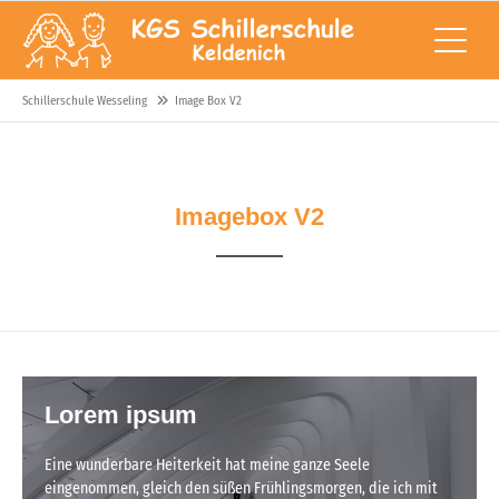
Schillerschule Wesseling
Image Box V2
Imagebox V2
Lorem ipsum
Eine wunderbare Heiterkeit hat meine ganze Seele
eingenommen, gleich den süßen Frühlingsmorgen, die ich mit