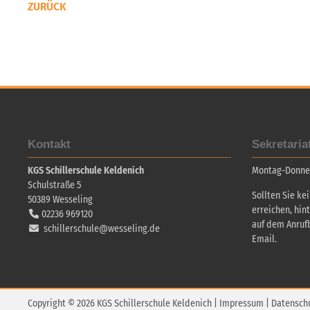
ZURÜCK
Kontakt
Sekretaria
KGS Schillerschule Keldenich
Montag-Donners
Schulstraße 5
Sollten Sie ke
50389
Wesseling
erreichen, hin
02236 969120
auf dem Anruf
schillerschule@wesseling.de
Email.
Copyright © 2026 KGS Schillerschule Keldenich |
Impressum
|
Datensch