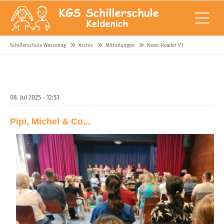
Schillerschule Wesseling
Archiv
Mitteilungen
News-Reader V1
08.
Jul
2025 -
12:53
Pipi, Michel & Co...