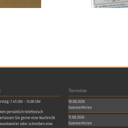
t
Termine
tag: 7.45 Uhr - 13.00 Uhr
10.08.2026
Sommerferien
inen persönlich telefonisch
11.08.2026
terlassen Sie gerne eine Nachricht
Sommerferien
beantworter oder schreiben eine