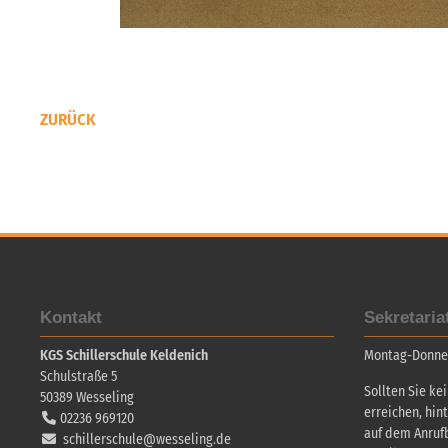
ZURÜCK
Kontakt
Sekretaria
KGS Schillerschule Keldenich
Montag-Donners
Schulstraße 5
Sollten Sie ke
50389
Wesseling
erreichen, hin
02236 969120
auf dem Anruf
schillerschule@wesseling.de