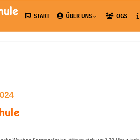
START
ÜBER UNS
OGS
2024