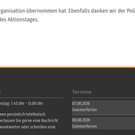
Organisation übernommen hat. Ebenfalls danken wir der Po
des Aktionstages.
t
Termine
tag: 7.45 Uhr - 13.00 Uhr
07.08.2026
Sommerferien
inen persönlich telefonisch
08.08.2026
terlassen Sie gerne eine Nachricht
Sommerferien
beantworter oder schreiben eine