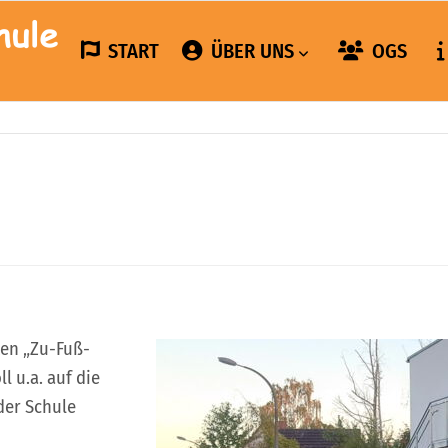
START
ÜBER UNS
OGS
ten „Zu-Fuß-
 u.a. auf die
der Schule