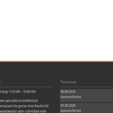
t
Termine
tag: 7.45 Uhr - 13.00 Uhr
08.08.2026
Sommerferien
inen persönlich telefonisch
09.08.2026
terlassen Sie gerne eine Nachricht
Sommerferien
beantworter oder schreiben eine