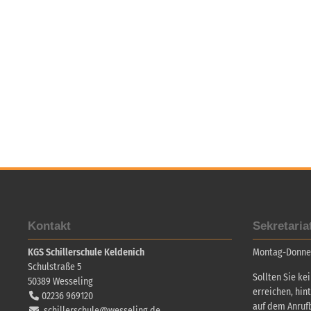
Kontakt
Sekretaria
KGS Schillerschule Keldenich
Montag-Donners
Schulstraße 5
Sollten Sie ke
50389
Wesseling
erreichen, hin
02236 969120
auf dem Anruf
schillerschule@wesseling.de